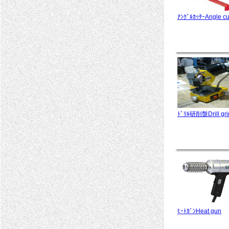
ｱﾝｸﾞﾙｶｯﾀｰAngle cu
ﾄﾞﾘﾙ研削盤Drill gri
ﾋｰﾄｶﾞﾝHeat gun