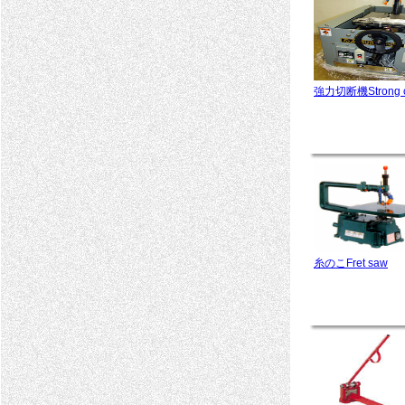
強力切断機Strong cu
糸のこFret saw